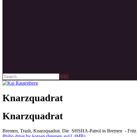
ESC
Knarzquadrat
Knarzquadrat
Bremen, Trash, Knarzquadrat. Die SHSHA-Patrol in Bremen - Fritz 
Philip drive by kotzen (bremen.avi|1.4MB)