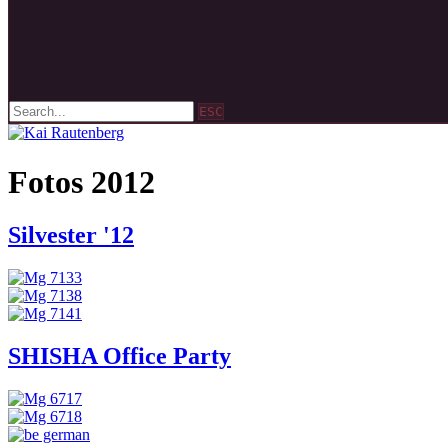
ESC
Fotos 2012
Silvester '12
SHISHA Office Party